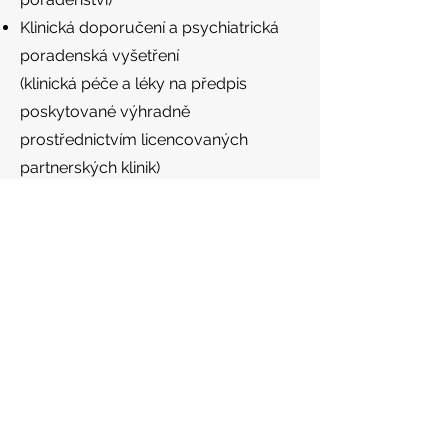
Klinická doporučení a psychiatrická
poradenská vyšetření
(klinická péče a léky na předpis
poskytované výhradně
prostřednictvím licencovaných
partnerských klinik)
Klinický výzkum a účast v
psychiatrických klinických studiích
(včetně rolí dílčích výzkumníků a
spolupráce se sponzory a CRO)
Nezávislé psychiatrické znalecké
posudky
v občanskoprávních a
trestněprávních věcech, včetně
posouzení způsobilosti, lékařsko-
právních posudků, případů